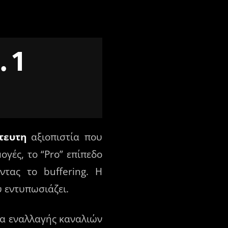
. 1
τευτη
αξιοπιστία που
ογές, το “Pro” επίπεδο
τας το buffering. Η
 εντυπωσιάζει.
α εναλλαγής καναλιών