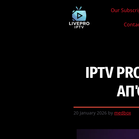
Our Subscri
Conta
IPTV PR
ΑΠ
20 January 2026
by
medbox