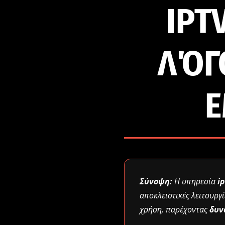
IPT
ΛΌΓ
Ε
Σύνοψη:
Η υπηρεσία
ip
αποκλειστικές λειτουργί
χρήση, παρέχοντας
δυν