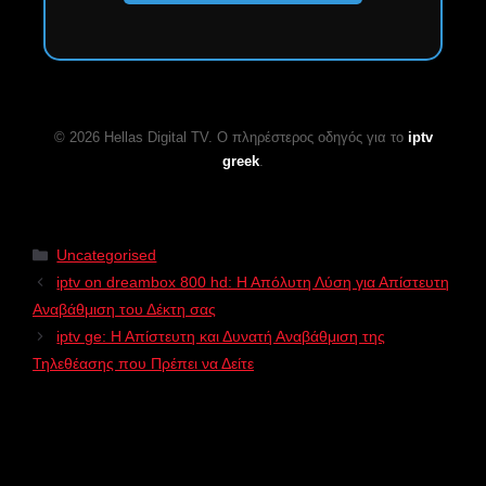
© 2026 Hellas Digital TV. Ο πληρέστερος οδηγός για το
iptv
greek
.
Uncategorised
iptv on dreambox 800 hd: Η Απόλυτη Λύση για Απίστευτη
Αναβάθμιση του Δέκτη σας
iptv ge: Η Απίστευτη και Δυνατή Αναβάθμιση της
Τηλεθέασης που Πρέπει να Δείτε