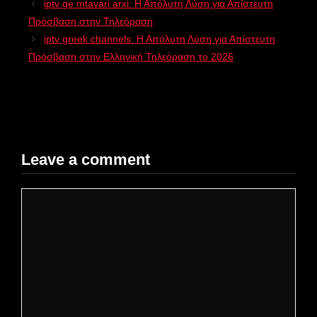
iptv ge mtavari arxi: Η Απόλυτη Λύση για Απίστευτη
Πρόσβαση στην Τηλεόραση
iptv greek channels: Η Απόλυτη Λύση για Απίστευτη
Πρόσβαση στην Ελληνική Τηλεόραση το 2026
Leave a comment